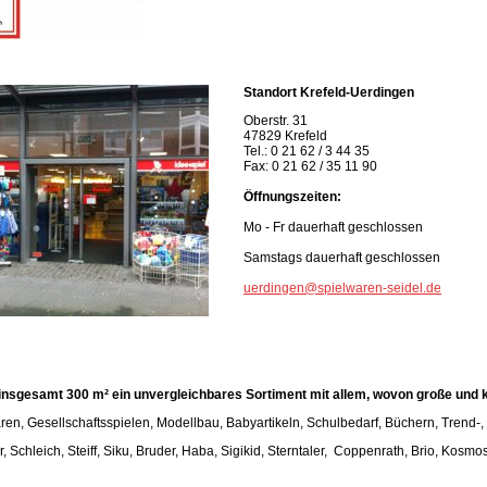
Standort Krefeld-Uerdingen
Oberstr. 31
47829 Krefeld
Tel.: 0 21 62 / 3 44 35
Fax: 0 21 62 / 35 11 90
Öffnungszeiten:
Mo - Fr dauerhaft geschlossen
Samstags dauerhaft geschlossen
uerdingen@spielwaren-seidel.de
 insgesamt 300 m² ein unvergleichbares Sortiment mit allem, wovon große und 
, Gesellschaftsspielen, Modellbau, Babyartikeln, Schulbedarf, Büchern, Trend-, Sp
Schleich, Steiff, Siku, Bruder, Haba, Sigikid, Sterntaler, Coppenrath, Brio, Kosm